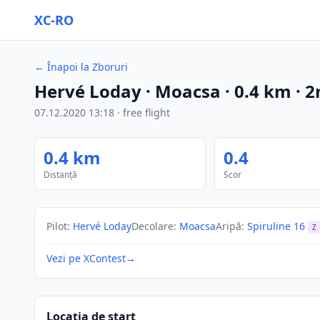
XC-RO
←
Înapoi la Zboruri
Hervé Loday
· Moacsa
·
0.4
km
·
2
07.12.2020
13:18
·
free flight
0.4
km
0.4
Distanță
Scor
Pilot
:
Hervé Loday
Decolare
:
Moacsa
Aripă
:
Spiruline 16
Z
Vezi pe XContest
→
Locația de start