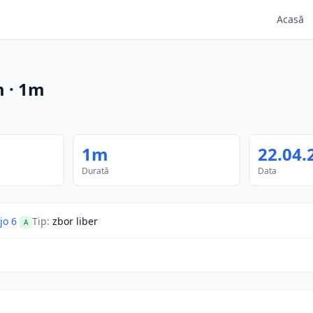
Acasă
m
·
1m
1m
22.04.
Durată
Data
o 6
Tip
:
zbor liber
A