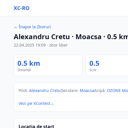
XC-RO
←
Înapoi la Zboruri
Alexandru Cretu
· Moacsa
·
0.5
k
22.04.2025
19:09
·
zbor liber
0.5
km
0.5
Distanță
Scor
Pilot
:
Alexandru Cretu
Decolare
:
Moacsa
Aripă
:
OZONE Moj
Vezi pe XContest
→
Locația de start