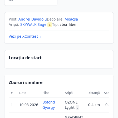
Ora
Pilot
:
Andrei Davidoiu
Decolare
:
Moacsa
Aripă
:
SKYWALK Sage
Tip
:
zbor liber
C
Vezi pe XContest
→
Locația de start
Zboruri similare
#
Data
Pilot
Aripă
Distanță
Scor
D
Botond
OZONE
1
10.03.2026
0.4
km
0.4
György
Lyght
C
GRADIENT