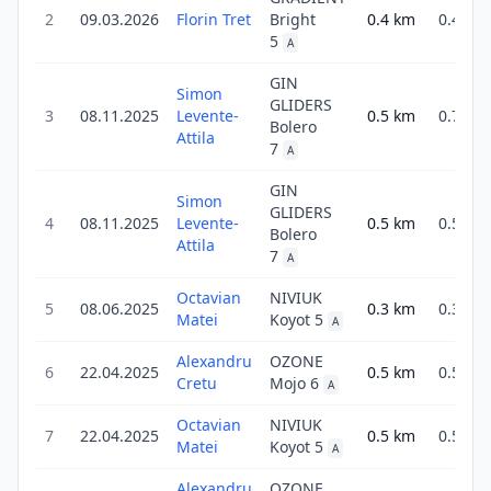
2
09.03.2026
Florin Tret
Bright
0.4
km
0.4
5
A
GIN
Simon
GLIDERS
3
08.11.2025
Levente-
0.5
km
0.7
Bolero
Attila
7
A
GIN
Simon
GLIDERS
4
08.11.2025
Levente-
0.5
km
0.5
Bolero
Attila
7
A
Octavian
NIVIUK
5
08.06.2025
0.3
km
0.3
Matei
Koyot 5
A
Alexandru
OZONE
6
22.04.2025
0.5
km
0.5
Cretu
Mojo 6
A
Octavian
NIVIUK
7
22.04.2025
0.5
km
0.5
Matei
Koyot 5
A
Alexandru
OZONE