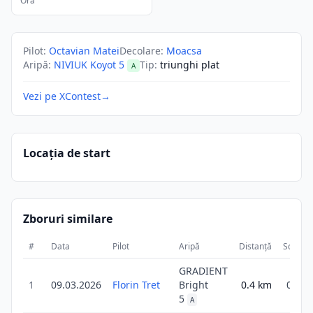
Ora
Pilot
:
Octavian Matei
Decolare
:
Moacsa
Aripă
:
NIVIUK Koyot 5
Tip
:
triunghi plat
A
Vezi pe XContest
→
Locația de start
Zboruri similare
#
Data
Pilot
Aripă
Distanță
Scor
GRADIENT
1
09.03.2026
Florin Tret
Bright
0.4
km
0.4
5
A