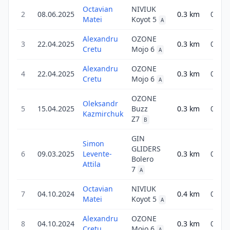
Octavian
NIVIUK
2
08.06.2025
0.3
km
0.3
Matei
Koyot 5
A
Alexandru
OZONE
3
22.04.2025
0.3
km
0.3
Cretu
Mojo 6
A
Alexandru
OZONE
4
22.04.2025
0.3
km
0.3
Cretu
Mojo 6
A
OZONE
Oleksandr
5
15.04.2025
Buzz
0.3
km
0.3
Kazmirchuk
Z7
B
GIN
Simon
GLIDERS
6
09.03.2025
Levente-
0.3
km
0.5
Bolero
Attila
7
A
Octavian
NIVIUK
7
04.10.2024
0.4
km
0.4
Matei
Koyot 5
A
Alexandru
OZONE
8
04.10.2024
0.3
km
0.3
Cretu
Mojo 6
A