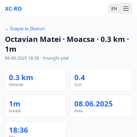
XC-RO
EN
←
Înapoi la Zboruri
Octavian Matei
· Moacsa
·
0.3
km
·
1m
08.06.2025
18:36
·
triunghi plat
0.3
km
0.4
Distanță
Scor
1m
08.06.2025
Durată
Data
18:36