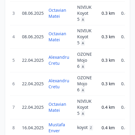
NIVIUK
Octavian
3
08.06.2025
Koyot
0.3
km
0.4
Matei
5
A
NIVIUK
Octavian
4
08.06.2025
Koyot
0.3
km
0.3
Matei
5
A
OZONE
Alexandru
5
22.04.2025
Mojo
0.3
km
0.3
Cretu
6
A
OZONE
Alexandru
6
22.04.2025
Mojo
0.3
km
0.3
Cretu
6
A
NIVIUK
Octavian
7
22.04.2025
Koyot
0.4
km
0.4
Matei
5
A
Mustafa
koyot
8
16.04.2025
0.4
km
0.4
Z
Enver