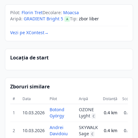
Pilot
:
Florin Tret
Decolare
:
Moacsa
Aripă
:
GRADIENT Bright 5
Tip
:
zbor liber
A
Vezi pe XContest
→
Locația de start
Zboruri similare
#
Data
Pilot
Aripă
Distanță
Scor
D
Botond
OZONE
1
10.03.2026
0.4
km
0.4
György
Lyght
C
Andrei
SKYWALK
2
10.03.2026
0.4
km
0.4
Davidoiu
Sage
C