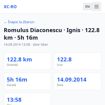
XC-RO
EN
←
Înapoi la Zboruri
Romulus Diaconescu
· Ignis
·
122.8
km
·
5h 16m
14.09.2014
13:58
·
zbor liber
122.8
km
122.8
Distanță
Scor
5h 16m
14.09.2014
Durată
Data
13:58