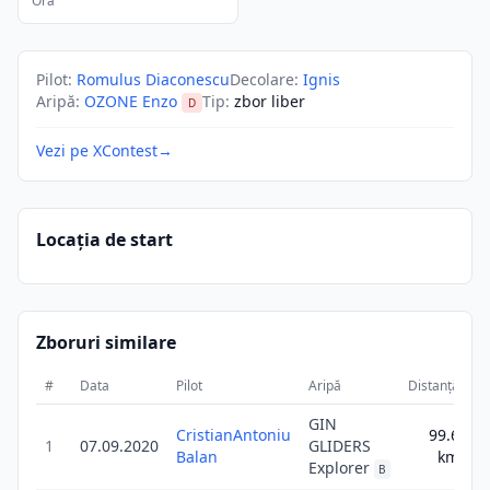
Ora
Pilot
:
Romulus Diaconescu
Decolare
:
Ignis
Aripă
:
OZONE Enzo
Tip
:
zbor liber
D
Vezi pe XContest
→
Locația de start
Zboruri similare
#
Data
Pilot
Aripă
Distanță
GIN
CristianAntoniu
99.6
1
07.09.2020
GLIDERS
Balan
km
Explorer
B