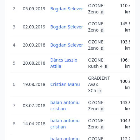
OZONE
110.4
2
05.09.2019
Bogdan Selever
1
Zeno
km
D
OZONE
145.8
3
02.09.2019
Bogdan Selever
1
Zeno
km
D
OZONE
103.8
4
20.09.2018
Bogdan Selever
1
Zeno
km
D
Dáncs Laszlo
OZONE
106.1
5
20.08.2018
1
Attila
Rush 4
km
B
GRADIENT
100.9
6
19.08.2018
Cristian Manu
Avax
1
km
XC5
D
balan antoniu
OZONE
143.9
7
03.07.2018
1
cristian
Zeno
km
D
balan antoniu
OZONE
104.8
8
14.04.2018
1
cristian
Zeno
km
D
balan antoniu
OZONE
112.0