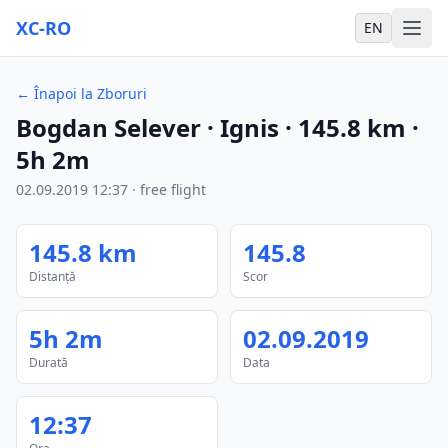
XC-RO
EN
←
Înapoi la Zboruri
Bogdan Selever
· Ignis
·
145.8
km
·
5h 2m
02.09.2019
12:37
·
free flight
145.8
km
145.8
Distanță
Scor
5h 2m
02.09.2019
Durată
Data
12:37