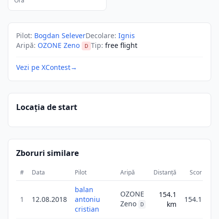
Ora
Pilot
:
Bogdan Selever
Decolare
:
Ignis
Aripă
:
OZONE Zeno
Tip
:
free flight
D
Vezi pe XContest
→
Locația de start
Zboruri similare
#
Data
Pilot
Aripă
Distanță
Scor
Du
balan
OZONE
154.1
1
12.08.2018
antoniu
154.1
Zeno
km
D
cristian