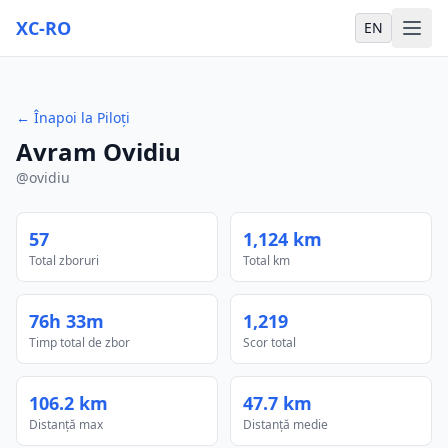
XC-RO
EN
←
Înapoi la Piloți
Avram Ovidiu
@
ovidiu
57
1,124 km
Total zboruri
Total km
76h 33m
1,219
Timp total de zbor
Scor total
106.2 km
47.7 km
Distanță max
Distanță medie