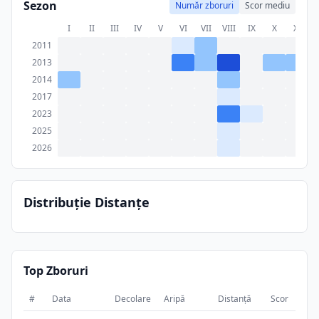
Sezon
Număr zboruri
Scor mediu
I
II
III
IV
V
VI
VII
VIII
IX
X
XI
X
2011
2013
2014
2017
2023
2025
2026
Distribuție Distanțe
Top Zboruri
#
Data
Decolare
Aripă
Distanță
Scor
Dura