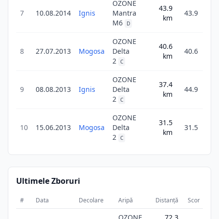
OZONE
43.9
7
10.08.2014
Ignis
Mantra
43.9
km
4
M6
D
OZONE
40.6
8
27.07.2013
Mogosa
Delta
40.6
km
5
2
C
OZONE
37.4
9
08.08.2013
Ignis
Delta
44.9
km
1
2
C
OZONE
31.5
10
15.06.2013
Mogosa
Delta
31.5
km
2
C
Ultimele Zboruri
#
Data
Decolare
Aripă
Distanță
Scor
Dur
OZONE
72.3