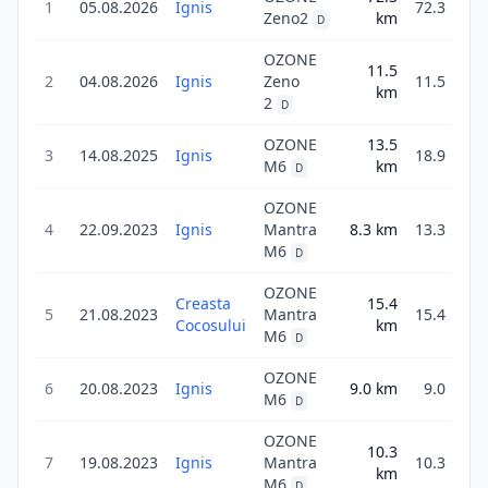
1
05.08.2026
Ignis
72.3
Zeno2
km
D
OZONE
11.5
2
04.08.2026
Ignis
Zeno
11.5
2
km
2
D
OZONE
13.5
3
14.08.2025
Ignis
18.9
M6
km
D
OZONE
4
22.09.2023
Ignis
Mantra
8.3
km
13.3
4
M6
D
OZONE
Creasta
15.4
5
21.08.2023
Mantra
15.4
4
Cocosului
km
M6
D
OZONE
6
20.08.2023
Ignis
9.0
km
9.0
2
M6
D
OZONE
10.3
7
19.08.2023
Ignis
Mantra
10.3
5
km
M6
D