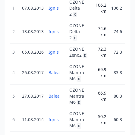
OZONE
106.2
1
07.08.2013
Ignis
Delta
106.2
km
5
2
C
OZONE
74.6
2
13.08.2013
Ignis
Delta
74.6
km
4
2
C
OZONE
72.3
3
05.08.2026
Ignis
72.3
Zeno2
km
D
OZONE
69.9
4
26.08.2017
Balea
Mantra
83.8
km
3
M6
D
OZONE
66.9
5
27.08.2017
Balea
Mantra
80.3
km
1
M6
D
OZONE
50.2
6
11.08.2014
Ignis
Mantra
60.3
km
5
M6
D