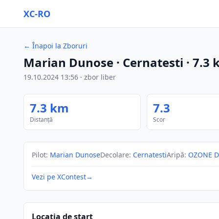
XC-RO
←
Înapoi la Zboruri
Marian Dunose
· Cernatesti
·
7.3
19.10.2024
13:56
·
zbor liber
7.3
km
7.3
Distanță
Scor
Pilot
:
Marian Dunose
Decolare
:
Cernatesti
Aripă
:
OZONE De
Vezi pe XContest
→
Locația de start