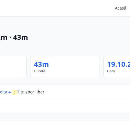
Acasă
km
·
43m
43m
19.10.
Durată
Data
lta 4
Tip
:
zbor liber
C