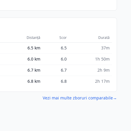
Distanță
Scor
Durată
6.5
km
6.5
37m
6.0
km
6.0
1h 50m
6.7
km
6.7
2h 9m
6.8
km
6.8
2h 17m
Vezi mai multe zboruri comparabile
→