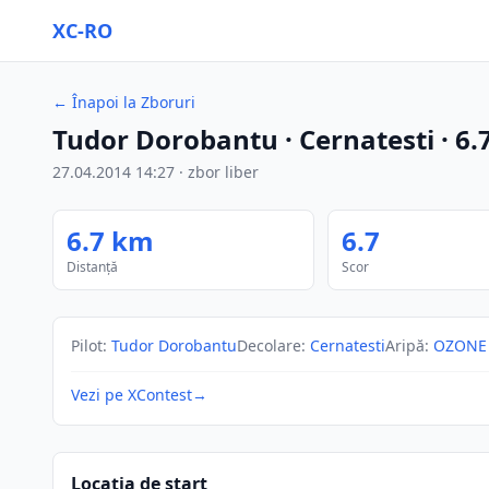
XC-RO
←
Înapoi la Zboruri
Tudor Dorobantu
· Cernatesti
·
6.
27.04.2014
14:27
·
zbor liber
6.7
km
6.7
Distanță
Scor
Pilot
:
Tudor Dorobantu
Decolare
:
Cernatesti
Aripă
:
OZONE 
Vezi pe XContest
→
Locația de start