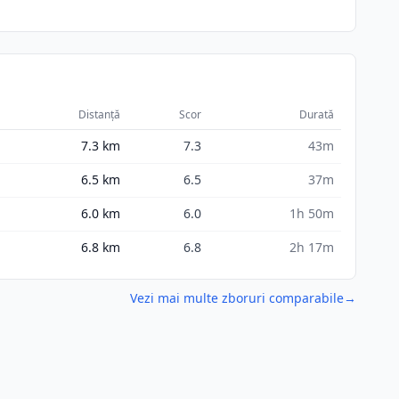
Distanță
Scor
Durată
7.3
km
7.3
43m
6.5
km
6.5
37m
6.0
km
6.0
1h 50m
6.8
km
6.8
2h 17m
Vezi mai multe zboruri comparabile
→