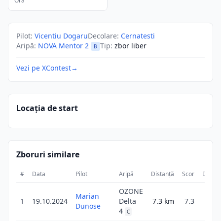
Ora
Pilot
:
Vicentiu Dogaru
Decolare
:
Cernatesti
Aripă
:
NOVA Mentor 2
Tip
:
zbor liber
B
Vezi pe XContest
→
Locația de start
Zboruri similare
#
Data
Pilot
Aripă
Distanță
Scor
Durat
OZONE
Marian
1
19.10.2024
Delta
7.3
km
7.3
43
Dunose
4
C