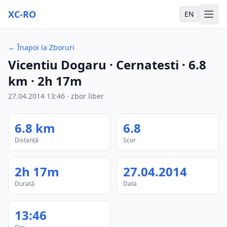
XC-RO
EN
←
Înapoi la Zboruri
Vicentiu Dogaru
· Cernatesti
·
6.8
km
·
2h 17m
27.04.2014
13:46
·
zbor liber
6.8
km
6.8
Distanță
Scor
2h 17m
27.04.2014
Durată
Data
13:46