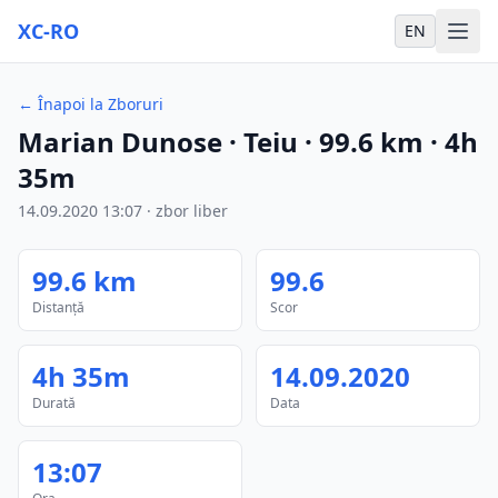
XC-RO
EN
←
Înapoi la Zboruri
Marian Dunose
· Teiu
·
99.6
km
·
4h
35m
14.09.2020
13:07
·
zbor liber
99.6
km
99.6
Distanță
Scor
4h 35m
14.09.2020
Durată
Data
13:07