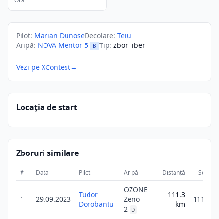
Ora
Pilot
:
Marian Dunose
Decolare
:
Teiu
Aripă
:
NOVA Mentor 5
Tip
:
zbor liber
B
Vezi pe XContest
→
Locația de start
Zboruri similare
#
Data
Pilot
Aripă
Distanță
Scor
OZONE
Tudor
111.3
1
29.09.2023
Zeno
111.3
Dorobantu
km
2
D