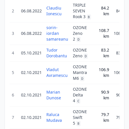
TRIPLE
Claudiu
84.2
2
06.08.2022
SEVEN
84.2
Ionescu
km
Rook 3
B
sorin-
OZONE
108.7
3
06.08.2022
iordan
Zeno
108.7
km
samareanu
2
D
Tudor
OZONE
83.2
4
05.10.2021
83.2
Dorobantu
Zeno
km
D
OZONE
Vladut
106.9
5
02.10.2021
Mantra
106.9
Avramescu
km
M6
D
OZONE
Marian
90.9
6
02.10.2021
Delta
90.9
Dunose
km
4
C
OZONE
Raluca
79.7
7
02.10.2021
Swift
79.7
Mudava
km
5
B