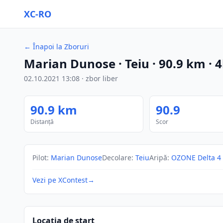
XC-RO
←
Înapoi la Zboruri
Marian Dunose
· Teiu
·
90.9
km
·
4
02.10.2021
13:08
·
zbor liber
90.9
km
90.9
Distanță
Scor
Pilot
:
Marian Dunose
Decolare
:
Teiu
Aripă
:
OZONE Delta 4
Vezi pe XContest
→
Locația de start