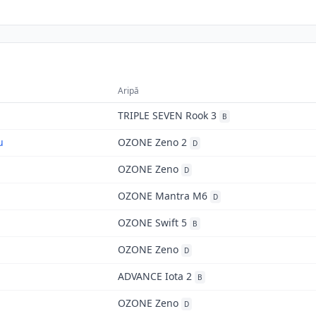
Aripă
TRIPLE SEVEN Rook 3
B
u
OZONE Zeno 2
D
OZONE Zeno
D
OZONE Mantra M6
D
OZONE Swift 5
B
OZONE Zeno
D
ADVANCE Iota 2
B
OZONE Zeno
D