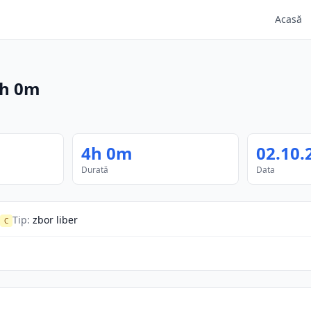
Acasă
h 0m
4h 0m
02.10.
Durată
Data
Tip
:
zbor liber
C