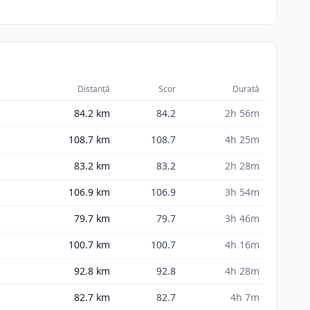
Distanță
Scor
Durată
84.2
km
84.2
2h 56m
108.7
km
108.7
4h 25m
83.2
km
83.2
2h 28m
106.9
km
106.9
3h 54m
79.7
km
79.7
3h 46m
100.7
km
100.7
4h 16m
92.8
km
92.8
4h 28m
82.7
km
82.7
4h 7m