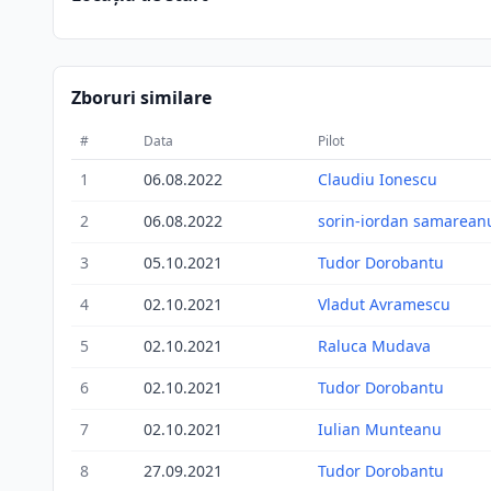
Zboruri similare
#
Data
Pilot
1
06.08.2022
Claudiu Ionescu
2
06.08.2022
sorin-iordan samarean
3
05.10.2021
Tudor Dorobantu
4
02.10.2021
Vladut Avramescu
5
02.10.2021
Raluca Mudava
6
02.10.2021
Tudor Dorobantu
7
02.10.2021
Iulian Munteanu
8
27.09.2021
Tudor Dorobantu