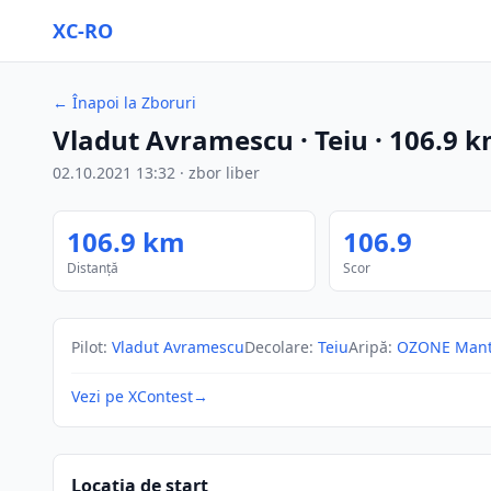
XC-RO
←
Înapoi la Zboruri
Vladut Avramescu
· Teiu
·
106.9
k
02.10.2021
13:32
·
zbor liber
106.9
km
106.9
Distanță
Scor
Pilot
:
Vladut Avramescu
Decolare
:
Teiu
Aripă
:
OZONE Mant
Vezi pe XContest
→
Locația de start