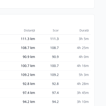
Distanță
Scor
Durată
111.3
km
111.3
3h 5m
108.7
km
108.7
4h 25m
90.9
km
90.9
4h 0m
100.7
km
100.7
4h 16m
109.2
km
109.2
5h 3m
92.8
km
92.8
4h 28m
97.4
km
97.4
3h 45m
94.2
km
94.2
3h 10m