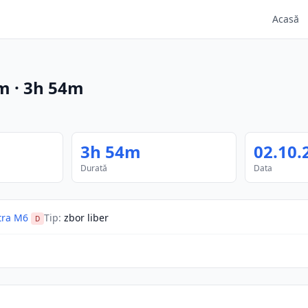
Acasă
m
·
3h 54m
3h 54m
02.10.
Durată
Data
ra M6
Tip
:
zbor liber
D