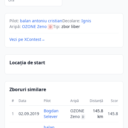
Ora
Pilot
:
balan antoniu cristian
Decolare
:
Ignis
Aripă
:
OZONE Zeno
Tip
:
zbor liber
D
Vezi pe XContest
→
Locația de start
Zboruri similare
#
Data
Pilot
Aripă
Distanță
Scor
Du
Bogdan
OZONE
145.8
1
02.09.2019
145.8
Selever
Zeno
km
D
balan