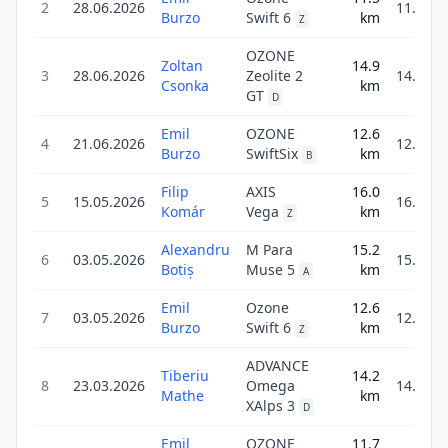
2
28.06.2026
11.5
Burzo
Swift 6
km
Z
OZONE
Zoltan
14.9
3
28.06.2026
Zeolite 2
14.9
Csonka
km
GT
D
Emil
OZONE
12.6
4
21.06.2026
12.6
Burzo
SwiftSix
km
B
Filip
AXIS
16.0
5
15.05.2026
16.0
Komár
Vega
km
Z
Alexandru
M Para
15.2
6
03.05.2026
15.2
Botiș
Muse 5
km
A
Emil
Ozone
12.6
7
03.05.2026
12.6
Burzo
Swift 6
km
Z
ADVANCE
Tiberiu
14.2
8
23.03.2026
Omega
14.2
Mathe
km
XAlps 3
D
Emil
OZONE
11.7