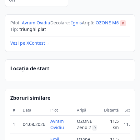
Ora
Pilot
:
Avram Ovidiu
Decolare
:
Ignis
Aripă
:
OZONE M6
D
Tip
:
triunghi plat
Vezi pe XContest
→
Locația de start
Zboruri similare
#
Data
Pilot
Aripă
Distanță
Scor
D
Avram
OZONE
11.5
1
04.08.2026
11.5
Ovidiu
Zeno 2
km
D
Emil
Ozone
11.5