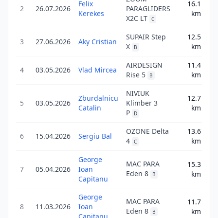
Felix
16.1
2
26.07.2026
PARAGLIDERS
25
Kerekes
km
X2C LT
C
SUPAIR Step
12.5
3
27.06.2026
Aky Cristian
17
X
km
B
AIRDESIGN
11.4
4
03.05.2026
Vlad Mircea
15
Rise 5
km
B
NIVIUK
Zburdalnicu
12.7
5
03.05.2026
Klimber 3
17
Catalin
km
P
D
OZONE Delta
13.6
6
15.04.2026
Sergiu Bal
16
4
km
C
George
MAC PARA
15.3
7
05.04.2026
Ioan
21
Eden 8
km
B
Capitanu
George
MAC PARA
11.7
8
11.03.2026
Ioan
14
Eden 8
km
B
Capitanu