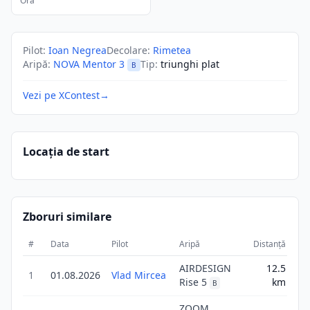
Ora
Pilot
:
Ioan Negrea
Decolare
:
Rimetea
Aripă
:
NOVA Mentor 3
Tip
:
triunghi plat
B
Vezi pe XContest
→
Locația de start
Zboruri similare
#
Data
Pilot
Aripă
Distanță
Sc
AIRDESIGN
12.5
1
01.08.2026
Vlad Mircea
12
Rise 5
km
B
ZOOM