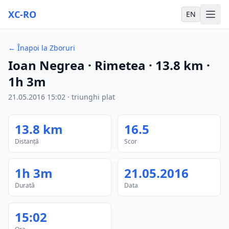
XC-RO
EN
←
Înapoi la Zboruri
Ioan Negrea
· Rimetea
·
13.8
km
·
1h 3m
21.05.2016
15:02
·
triunghi plat
13.8
km
16.5
Distanță
Scor
1h 3m
21.05.2016
Durată
Data
15:02