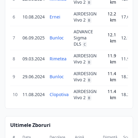
Vivo 2
km
B
AIRDESIGN
12.2
6
10.08.2024
Ernei
17.0
Vivo 2
km
B
ADVANCE
12.1
7
06.09.2025
Bunloc
Sigma
12.1
km
DLS
C
AIRDESIGN
11.9
8
09.03.2024
Rimetea
11.9
Vivo 2
km
B
AIRDESIGN
11.4
9
29.06.2024
Bunloc
18.3
Vivo 2
km
B
AIRDESIGN
11.4
10
11.08.2024
Clopotiva
18.2
Vivo 2
km
B
Ultimele Zboruri
#
Data
Decolare
Aripă
Distanță
Scor
D