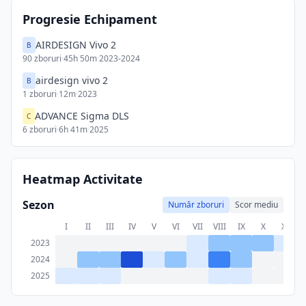
Progresie Echipament
AIRDESIGN Vivo 2
B
90
zboruri
·
45h 50m
·
2023-2024
airdesign vivo 2
B
1
zboruri
·
12m
·
2023
ADVANCE Sigma DLS
C
6
zboruri
·
6h 41m
·
2025
Heatmap Activitate
Sezon
Număr zboruri
Scor mediu
I
II
III
IV
V
VI
VII
VIII
IX
X
XI
X
2023
2024
2025