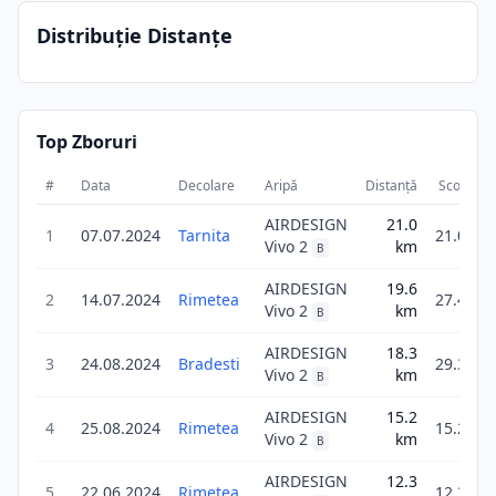
Distribuție Distanțe
Top Zboruri
#
Data
Decolare
Aripă
Distanță
Scor
D
AIRDESIGN
21.0
1
07.07.2024
Tarnita
21.0
Vivo 2
km
B
AIRDESIGN
19.6
2
14.07.2024
Rimetea
27.4
Vivo 2
km
B
AIRDESIGN
18.3
3
24.08.2024
Bradesti
29.3
Vivo 2
km
B
AIRDESIGN
15.2
4
25.08.2024
Rimetea
15.2
Vivo 2
km
B
AIRDESIGN
12.3
5
22.06.2024
Rimetea
12.3