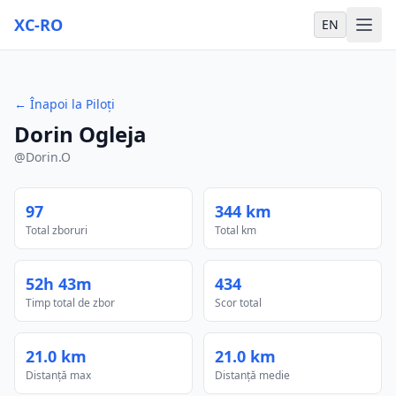
XC-RO
EN
←
Înapoi la Piloți
Dorin Ogleja
@
Dorin.O
97
344 km
Total zboruri
Total km
52h 43m
434
Timp total de zbor
Scor total
21.0 km
21.0 km
Distanță max
Distanță medie