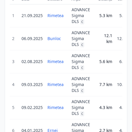
ADVANCE
1
21.09.2025
Rimetea
Sigma
5.3
km
5.3
DLS
C
ADVANCE
12.1
2
06.09.2025
Bunloc
Sigma
12.1
km
DLS
C
ADVANCE
3
02.08.2025
Rimetea
Sigma
5.6
km
6.7
DLS
C
ADVANCE
4
09.03.2025
Rimetea
Sigma
7.7
km
10.7
DLS
C
ADVANCE
5
09.02.2025
Rimetea
Sigma
4.3
km
4.3
DLS
C
ADVANCE
6
04.01.2025
Ernei
Sigma
2.7
km
4.3