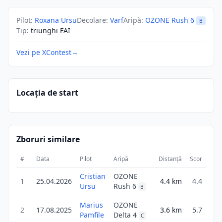
Pilot
:
Roxana Ursu
Decolare
:
Varf
Aripă
:
OZONE Rush 6
B
Tip
:
triunghi FAI
Vezi pe XContest
→
Locația de start
Zboruri similare
#
Data
Pilot
Aripă
Distanță
Scor
Dur
Cristian
OZONE
1
25.04.2026
4.4
km
4.4
1
Ursu
Rush 6
B
Marius
OZONE
2
17.08.2025
3.6
km
5.7
5
Pamfile
Delta 4
C