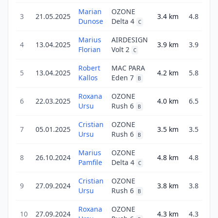
Marian
OZONE
3
21.05.2025
3.4
km
4.8
Dunose
Delta 4
C
Marius
AIRDESIGN
4
13.04.2025
3.9
km
3.9
Florian
Volt 2
3
C
Robert
MAC PARA
5
13.04.2025
4.2
km
5.8
3
Kallos
Eden 7
B
Roxana
OZONE
6
22.03.2025
4.0
km
6.5
3
Ursu
Rush 6
B
Cristian
OZONE
7
05.01.2025
3.5
km
3.5
4
Ursu
Rush 6
B
Marius
OZONE
8
26.10.2024
4.8
km
4.8
4
Pamfile
Delta 4
C
Cristian
OZONE
9
27.09.2024
3.8
km
3.8
5
Ursu
Rush 6
B
Roxana
OZONE
10
27.09.2024
4.3
km
4.3