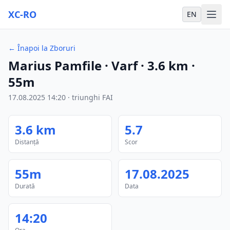
XC-RO
EN
←
Înapoi la Zboruri
Marius Pamfile
· Varf
·
3.6
km
·
55m
17.08.2025
14:20
·
triunghi FAI
3.6
km
5.7
Distanță
Scor
55m
17.08.2025
Durată
Data
14:20