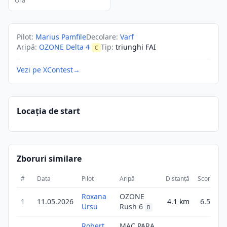
Ora
Pilot
:
Marius Pamfile
Decolare
:
Varf
Aripă
:
OZONE Delta 4
Tip
:
triunghi FAI
C
Vezi pe XContest
→
Locația de start
Zboruri similare
#
Data
Pilot
Aripă
Distanță
Scor
Du
Roxana
OZONE
1
11.05.2026
4.1
km
6.5
Ursu
Rush 6
B
Robert
MAC PARA