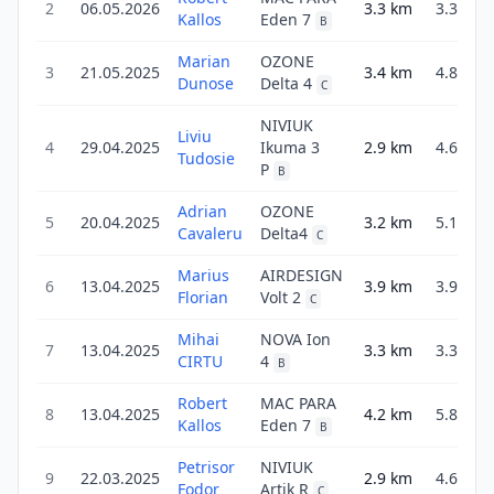
2
06.05.2026
3.3
km
3.3
Kallos
Eden 7
B
Marian
OZONE
3
21.05.2025
3.4
km
4.8
Dunose
Delta 4
C
NIVIUK
Liviu
4
29.04.2025
Ikuma 3
2.9
km
4.6
Tudosie
P
B
Adrian
OZONE
5
20.04.2025
3.2
km
5.1
Cavaleru
Delta4
C
Marius
AIRDESIGN
6
13.04.2025
3.9
km
3.9
Florian
Volt 2
C
Mihai
NOVA Ion
7
13.04.2025
3.3
km
3.3
CIRTU
4
B
Robert
MAC PARA
8
13.04.2025
4.2
km
5.8
Kallos
Eden 7
B
Petrisor
NIVIUK
9
22.03.2025
2.9
km
4.6
Fodor
Artik R
C