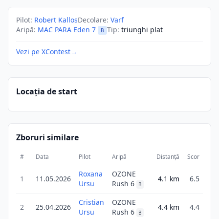
Pilot
:
Robert Kallos
Decolare
:
Varf
Aripă
:
MAC PARA Eden 7
Tip
:
triunghi plat
B
Vezi pe XContest
→
Locația de start
Zboruri similare
#
Data
Pilot
Aripă
Distanță
Scor
Dur
Roxana
OZONE
1
11.05.2026
4.1
km
6.5
5
Ursu
Rush 6
B
Cristian
OZONE
2
25.04.2026
4.4
km
4.4
1
Ursu
Rush 6
B