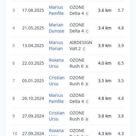
Marius
OZONE
3
17.08.2025
3.6
km
5.7
5
Pamfile
Delta 4
C
Marian
OZONE
4
21.05.2025
3.4
km
4.8
Dunose
Delta 4
C
Marius
AIRDESIGN
5
13.04.2025
3.9
km
3.9
Florian
Volt 2
3
C
Roxana
OZONE
6
22.03.2025
4.0
km
6.5
3
Ursu
Rush 6
B
Cristian
OZONE
7
05.01.2025
3.5
km
3.5
4
Ursu
Rush 6
B
Marius
OZONE
8
26.10.2024
4.8
km
4.8
4
Pamfile
Delta 4
C
Cristian
OZONE
9
27.09.2024
3.8
km
3.8
5
Ursu
Rush 6
B
Roxana
OZONE
10
27.09.2024
4.3
km
4.3