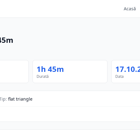
Acasă
45m
1h 45m
17.10.
Durată
Data
Tip
:
flat triangle