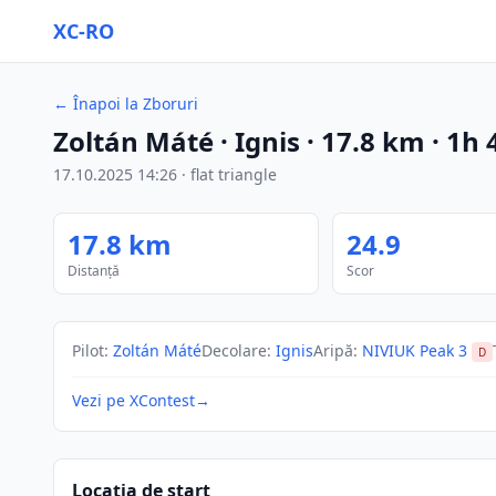
XC-RO
←
Înapoi la Zboruri
Zoltán Máté
· Ignis
·
17.8
km
·
1h 
17.10.2025
14:26
·
flat triangle
17.8
km
24.9
Distanță
Scor
Pilot
:
Zoltán Máté
Decolare
:
Ignis
Aripă
:
NIVIUK Peak 3
D
Vezi pe XContest
→
Locația de start