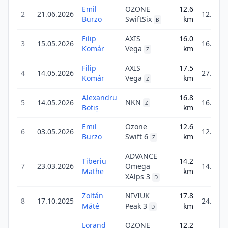
Emil
OZONE
12.6
2
21.06.2026
12.6
Burzo
SwiftSix
km
B
Filip
AXIS
16.0
3
15.05.2026
16.0
Komár
Vega
km
Z
Filip
AXIS
17.5
4
14.05.2026
27.9
Komár
Vega
km
Z
Alexandru
16.8
NKN
5
14.05.2026
16.8
Z
Botiș
km
Emil
Ozone
12.6
6
03.05.2026
12.6
Burzo
Swift 6
km
Z
ADVANCE
Tiberiu
14.2
7
23.03.2026
Omega
14.2
Mathe
km
XAlps 3
D
Zoltán
NIVIUK
17.8
8
17.10.2025
24.9
Máté
Peak 3
km
D
Lorand
OZONE
12.2