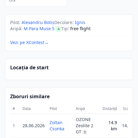
Ora
Pilot
:
Alexandru Botiș
Decolare
:
Ignis
Aripă
:
M Para Muse 5
Tip
:
free flight
A
Vezi pe XContest
→
Locația de start
Zboruri similare
#
Data
Pilot
Aripă
Distanță
Scor
D
OZONE
Zoltan
14.9
1
28.06.2026
Zeolite 2
14.9
Csonka
km
GT
D