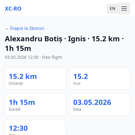
XC-RO
EN
←
Înapoi la Zboruri
Alexandru Botiș
· Ignis
·
15.2
km
·
1h 15m
03.05.2026
12:30
·
free flight
15.2
km
15.2
Distanță
Scor
1h 15m
03.05.2026
Durată
Data
12:30