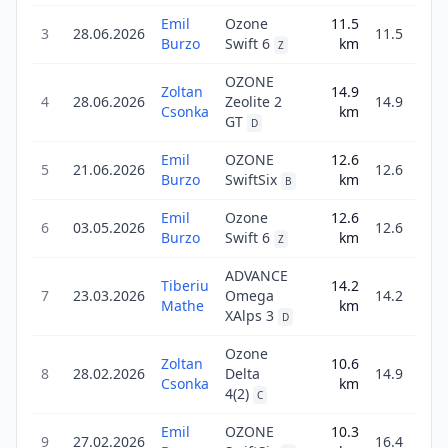
Emil
Ozone
11.5
3
28.06.2026
11.5
Burzo
Swift 6
km
1
Z
OZONE
Zoltan
14.9
4
28.06.2026
Zeolite 2
14.9
Csonka
km
3
GT
D
Emil
OZONE
12.6
5
21.06.2026
12.6
3
Burzo
SwiftSix
km
B
Emil
Ozone
12.6
6
03.05.2026
12.6
4
Burzo
Swift 6
km
Z
ADVANCE
Tiberiu
14.2
7
23.03.2026
Omega
14.2
4
Mathe
km
XAlps 3
D
Ozone
Zoltan
10.6
8
28.02.2026
Delta
14.9
Csonka
km
3
4(2)
C
Emil
OZONE
10.3
9
27.02.2026
16.4