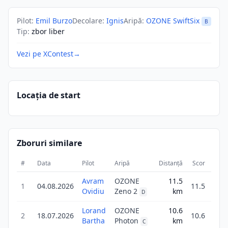
Pilot
:
Emil Burzo
Decolare
:
Ignis
Aripă
:
OZONE SwiftSix
B
Tip
:
zbor liber
Vezi pe XContest
→
Locația de start
Zboruri similare
#
Data
Pilot
Aripă
Distanță
Scor
Dura
Avram
OZONE
11.5
1
04.08.2026
11.5
2
Ovidiu
Zeno 2
km
D
Lorand
OZONE
10.6
2
18.07.2026
10.6
Bartha
Photon
km
4
C