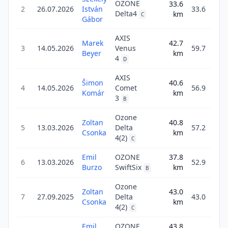
OZONE
33.6
2
26.07.2026
István
33.6
Delta4
km
1
C
Gábor
AXIS
Marek
42.7
3
14.05.2026
Venus
59.7
Beyer
km
2
4
D
AXIS
Šimon
40.6
4
14.05.2026
Comet
56.9
Komár
km
2
3
B
Ozone
Zoltan
40.8
5
13.03.2026
Delta
57.2
Csonka
km
3
4(2)
C
Emil
OZONE
37.8
6
13.03.2026
52.9
Burzo
SwiftSix
km
5
B
Ozone
Zoltan
43.0
7
27.09.2025
Delta
43.0
Csonka
km
4
4(2)
C
Emil
OZONE
43.8