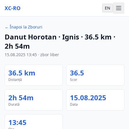
XC-RO
EN
←
Înapoi la Zboruri
Danut Horotan
· Ignis
·
36.5
km
·
2h 54m
15.08.2025
13:45
·
zbor liber
36.5
km
36.5
Distanță
Scor
2h 54m
15.08.2025
Durată
Data
13:45