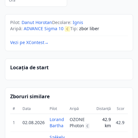
Ora
Pilot
:
Danut Horotan
Decolare
:
Ignis
Aripă
:
ADVANCE Sigma 10
Tip
:
zbor liber
C
Vezi pe XContest
→
Locația de start
Zboruri similare
#
Data
Pilot
Aripă
Distanță
Scor
Dura
Lorand
OZONE
42.9
1
02.08.2026
42.9
Bartha
Photon
km
3
C
Székely