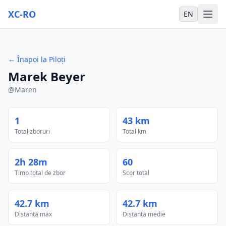
XC-RO
EN
←
Înapoi la Piloți
Marek Beyer
@
Maren
1
43 km
Total zboruri
Total km
2h 28m
60
Timp total de zbor
Scor total
42.7 km
42.7 km
Distanță max
Distanță medie