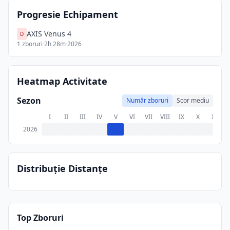
Progresie Echipament
AXIS Venus 4
D
1
zboruri
·
2h 28m
·
2026
Heatmap Activitate
Sezon
Număr zboruri
Scor mediu
I
II
III
IV
V
VI
VII
VIII
IX
X
XI
X
2026
Distribuție Distanțe
Top Zboruri