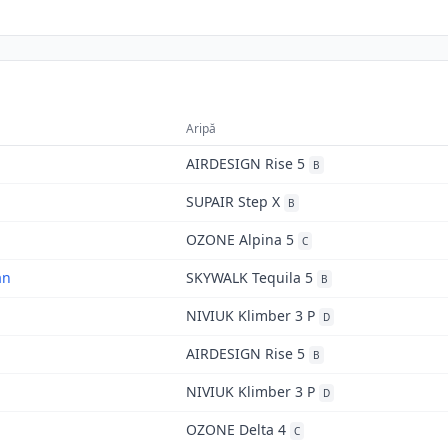
Aripă
AIRDESIGN Rise 5
B
SUPAIR Step X
B
OZONE Alpina 5
C
an
SKYWALK Tequila 5
B
NIVIUK Klimber 3 P
D
AIRDESIGN Rise 5
B
NIVIUK Klimber 3 P
D
OZONE Delta 4
C