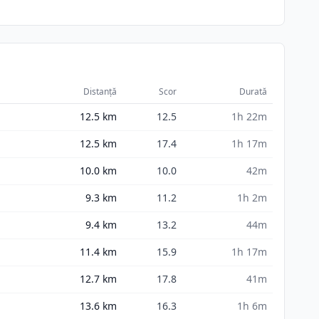
Distanță
Scor
Durată
12.5
km
12.5
1h 22m
12.5
km
17.4
1h 17m
10.0
km
10.0
42m
9.3
km
11.2
1h 2m
9.4
km
13.2
44m
11.4
km
15.9
1h 17m
12.7
km
17.8
41m
13.6
km
16.3
1h 6m