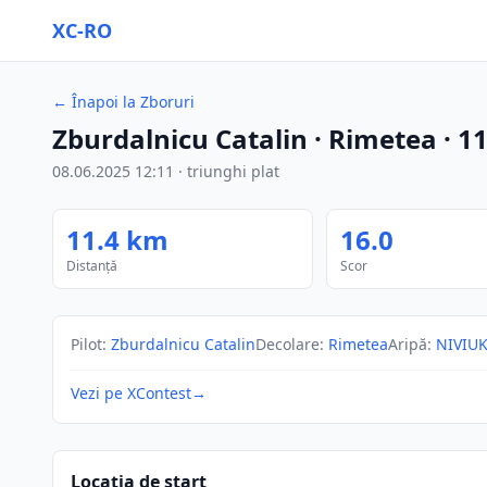
XC-RO
←
Înapoi la Zboruri
Zburdalnicu Catalin
· Rimetea
·
11
08.06.2025
12:11
·
triunghi plat
11.4
km
16.0
Distanță
Scor
Pilot
:
Zburdalnicu Catalin
Decolare
:
Rimetea
Aripă
:
NIVIUK
Vezi pe XContest
→
Locația de start