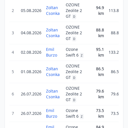
OZONE
Zoltan
94.9
2
05.08.2026
Zeolite 2
113.8
Csonka
km
GT
D
OZONE
Zoltan
88.8
3
04.08.2026
Zeolite 2
88.8
Csonka
km
GT
D
Emil
Ozone
95.1
4
02.08.2026
133.2
Burzo
Swift 6
km
Z
OZONE
Zoltan
86.5
5
01.08.2026
Zeolite 2
86.5
Csonka
km
GT
D
OZONE
Zoltan
79.6
6
26.07.2026
Zeolite 2
79.6
Csonka
km
GT
D
Emil
Ozone
73.5
7
26.07.2026
73.5
Burzo
Swift 6
km
Z
Emil
Ozone
84.9