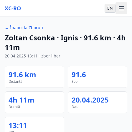
XC-RO
EN
←
Înapoi la Zboruri
Zoltan Csonka
· Ignis
·
91.6
km
·
4h
11m
20.04.2025
13:11
·
zbor liber
91.6
km
91.6
Distanță
Scor
4h 11m
20.04.2025
Durată
Data
13:11