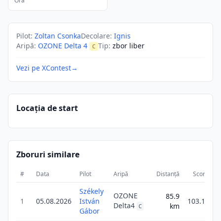
Ora
Pilot
:
Zoltan Csonka
Decolare
:
Ignis
Aripă
:
OZONE Delta 4
Tip
:
zbor liber
C
Vezi pe XContest
→
Locația de start
Zboruri similare
#
Data
Pilot
Aripă
Distanță
Scor
Du
Székely
OZONE
85.9
1
05.08.2026
István
103.1
Delta4
km
C
Gábor