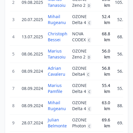
2
09.08.2025
105.3
Tanasoiu
Zeno 2
km
D
Mihail
OZONE
52.4
3
20.07.2025
52.4
Rugeanu
Delta 4
km
C
Christoph
NOVA
68.8
4
13.07.2025
68.8
Bessei
CODEX
km
C
Marius
OZONE
56.0
5
08.06.2025
56.0
Tanasoiu
Zeno 2
km
D
Adrian
OZONE
56.8
6
08.09.2024
56.8
Cavaleru
Delta4
km
C
Marius
OZONE
55.4
7
08.09.2024
55.4
Pamfile
Delta 4
km
C
Mihail
OZONE
63.0
8
08.09.2024
88.3
Rugeanu
Delta 4
km
C
Julian
OZONE
69.6
9
28.07.2024
69.6
Belmonte
Photon
km
C