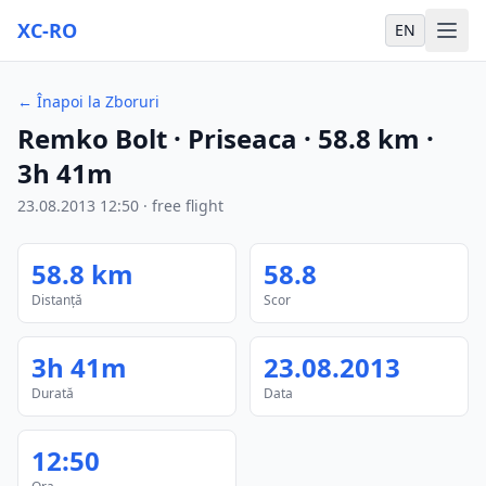
XC-RO
EN
←
Înapoi la Zboruri
Remko Bolt
· Priseaca
·
58.8
km
·
3h 41m
23.08.2013
12:50
·
free flight
58.8
km
58.8
Distanță
Scor
3h 41m
23.08.2013
Durată
Data
12:50