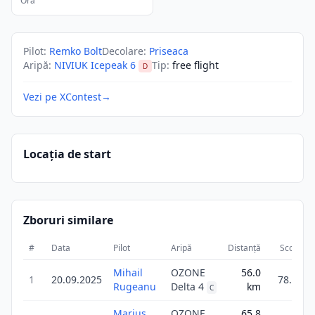
Ora
Pilot
:
Remko Bolt
Decolare
:
Priseaca
Aripă
:
NIVIUK Icepeak 6
Tip
:
free flight
D
Vezi pe XContest
→
Locația de start
Zboruri similare
#
Data
Pilot
Aripă
Distanță
Scor
D
Mihail
OZONE
56.0
1
20.09.2025
78.4
Rugeanu
Delta 4
km
C
Marius
OZONE
65.8