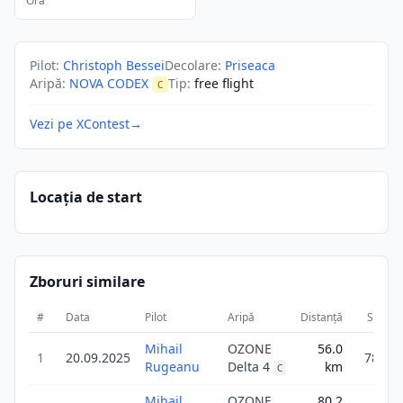
Ora
Pilot
:
Christoph Bessei
Decolare
:
Priseaca
Aripă
:
NOVA CODEX
Tip
:
free flight
C
Vezi pe XContest
→
Locația de start
Zboruri similare
#
Data
Pilot
Aripă
Distanță
Scor
Mihail
OZONE
56.0
1
20.09.2025
78.4
Rugeanu
Delta 4
km
C
Mihail
OZONE
80.2