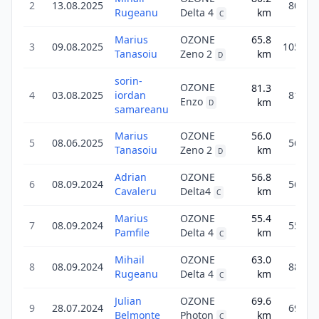
2
13.08.2025
80.2
Rugeanu
Delta 4
km
C
Marius
OZONE
65.8
3
09.08.2025
105.3
Tanasoiu
Zeno 2
km
D
sorin-
OZONE
81.3
4
03.08.2025
iordan
81.3
Enzo
km
D
samareanu
Marius
OZONE
56.0
5
08.06.2025
56.0
Tanasoiu
Zeno 2
km
D
Adrian
OZONE
56.8
6
08.09.2024
56.8
Cavaleru
Delta4
km
C
Marius
OZONE
55.4
7
08.09.2024
55.4
Pamfile
Delta 4
km
C
Mihail
OZONE
63.0
8
08.09.2024
88.3
Rugeanu
Delta 4
km
C
Julian
OZONE
69.6
9
28.07.2024
69.6
Belmonte
Photon
km
C