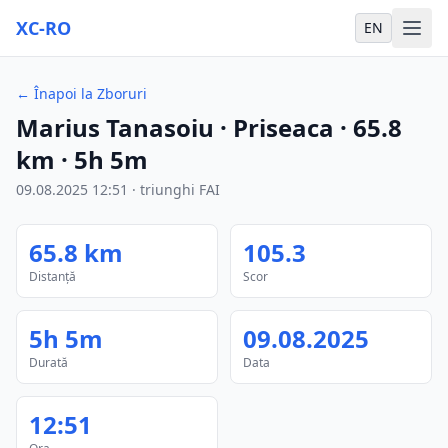
XC-RO
EN
←
Înapoi la Zboruri
Marius Tanasoiu
· Priseaca
·
65.8
km
·
5h 5m
09.08.2025
12:51
·
triunghi FAI
65.8
km
105.3
Distanță
Scor
5h 5m
09.08.2025
Durată
Data
12:51