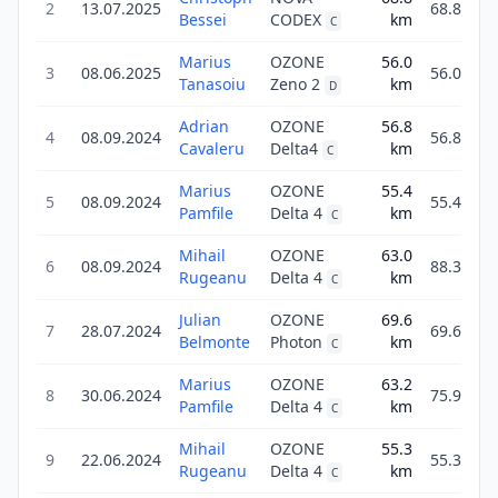
2
13.07.2025
68.8
Bessei
CODEX
km
C
Marius
OZONE
56.0
3
08.06.2025
56.0
Tanasoiu
Zeno 2
km
D
Adrian
OZONE
56.8
4
08.09.2024
56.8
Cavaleru
Delta4
km
C
Marius
OZONE
55.4
5
08.09.2024
55.4
Pamfile
Delta 4
km
C
Mihail
OZONE
63.0
6
08.09.2024
88.3
Rugeanu
Delta 4
km
C
Julian
OZONE
69.6
7
28.07.2024
69.6
Belmonte
Photon
km
C
Marius
OZONE
63.2
8
30.06.2024
75.9
Pamfile
Delta 4
km
C
Mihail
OZONE
55.3
9
22.06.2024
55.3
Rugeanu
Delta 4
km
C