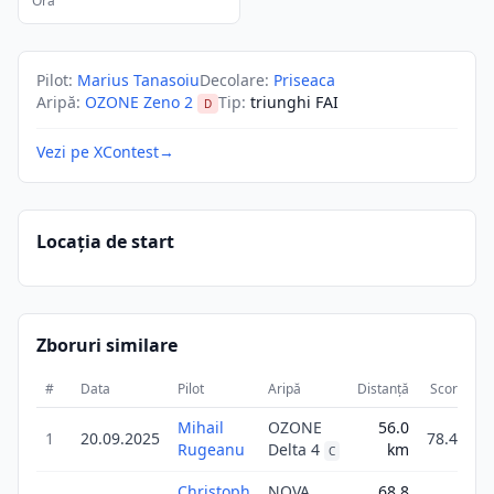
Ora
Pilot
:
Marius Tanasoiu
Decolare
:
Priseaca
Aripă
:
OZONE Zeno 2
Tip
:
triunghi FAI
D
Vezi pe XContest
→
Locația de start
Zboruri similare
#
Data
Pilot
Aripă
Distanță
Scor
Du
Mihail
OZONE
56.0
1
20.09.2025
78.4
Rugeanu
Delta 4
km
C
Christoph
NOVA
68.8