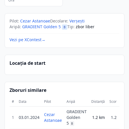
Ora
Pilot
:
Cezar Astanoae
Decolare
:
Verșești
Aripă
:
GRADIENT Golden 5
Tip
:
zbor liber
B
Vezi pe XContest
→
Locația de start
Zboruri similare
#
Data
Pilot
Aripă
Distanță
Scor
Dura
GRADIENT
Cezar
1
03.01.2024
Golden
1.2
km
1.2
Astanoae
5
B