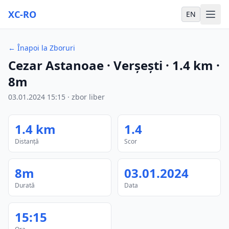
XC-RO
EN
←
Înapoi la Zboruri
Cezar Astanoae
· Verșești
·
1.4
km
·
8m
03.01.2024
15:15
·
zbor liber
1.4
km
1.4
Distanță
Scor
8m
03.01.2024
Durată
Data
15:15