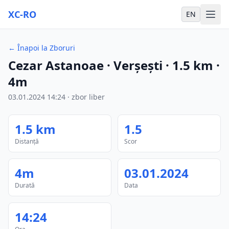
XC-RO
EN
←
Înapoi la Zboruri
Cezar Astanoae
· Verșești
·
1.5
km
·
4m
03.01.2024
14:24
·
zbor liber
1.5
km
1.5
Distanță
Scor
4m
03.01.2024
Durată
Data
14:24