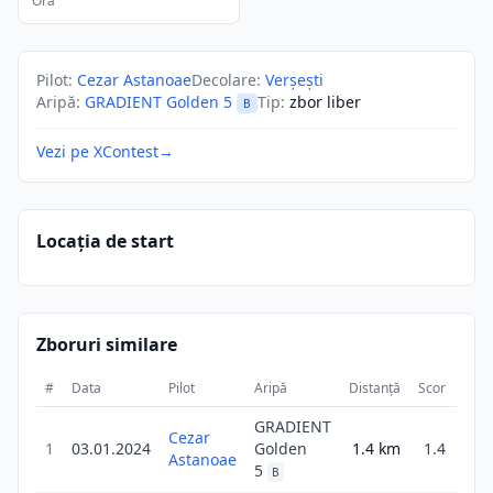
Ora
Pilot
:
Cezar Astanoae
Decolare
:
Verșești
Aripă
:
GRADIENT Golden 5
Tip
:
zbor liber
B
Vezi pe XContest
→
Locația de start
Zboruri similare
#
Data
Pilot
Aripă
Distanță
Scor
Dura
GRADIENT
Cezar
1
03.01.2024
Golden
1.4
km
1.4
Astanoae
5
B