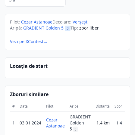
Ora
Pilot
:
Cezar Astanoae
Decolare
:
Verșești
Aripă
:
GRADIENT Golden 5
Tip
:
zbor liber
B
Vezi pe XContest
→
Locația de start
Zboruri similare
#
Data
Pilot
Aripă
Distanță
Scor
Dura
GRADIENT
Cezar
1
03.01.2024
Golden
1.4
km
1.4
Astanoae
5
B