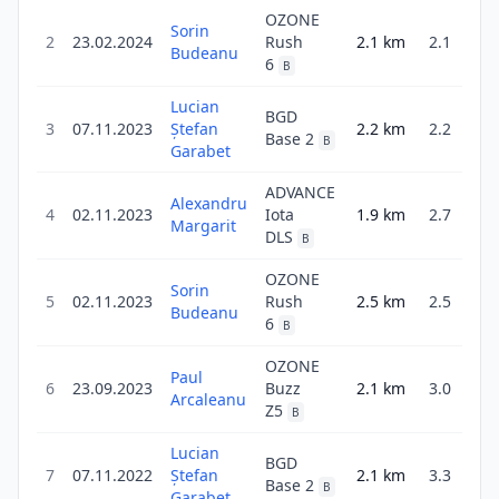
OZONE
Sorin
2
23.02.2024
Rush
2.1
km
2.1
Budeanu
6
B
Lucian
BGD
3
07.11.2023
Ștefan
2.2
km
2.2
Base 2
B
Garabet
ADVANCE
Alexandru
4
02.11.2023
Iota
1.9
km
2.7
Margarit
1
DLS
B
OZONE
Sorin
5
02.11.2023
Rush
2.5
km
2.5
3
Budeanu
6
B
OZONE
Paul
6
23.09.2023
Buzz
2.1
km
3.0
2
Arcaleanu
Z5
B
Lucian
BGD
7
07.11.2022
Ștefan
2.1
km
3.3
Base 2
B
Garabet