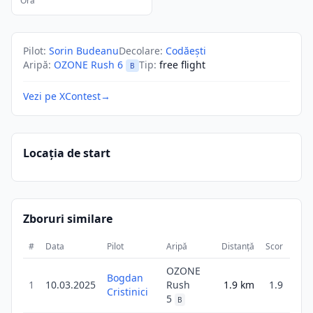
Ora
Pilot
:
Sorin Budeanu
Decolare
:
Codăești
Aripă
:
OZONE Rush 6
Tip
:
free flight
B
Vezi pe XContest
→
Locația de start
Zboruri similare
#
Data
Pilot
Aripă
Distanță
Scor
Dura
OZONE
Bogdan
1
10.03.2025
Rush
1.9
km
1.9
Cristinici
1
5
B