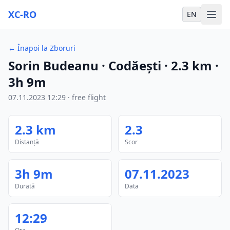
XC-RO
EN
←
Înapoi la Zboruri
Sorin Budeanu
· Codăești
·
2.3
km
·
3h 9m
07.11.2023
12:29
·
free flight
2.3
km
2.3
Distanță
Scor
3h 9m
07.11.2023
Durată
Data
12:29