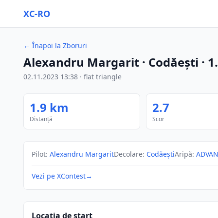
XC-RO
←
Înapoi la Zboruri
Alexandru Margarit
· Codăești
·
1
02.11.2023
13:38
·
flat triangle
1.9
km
2.7
Distanță
Scor
Pilot
:
Alexandru Margarit
Decolare
:
Codăești
Aripă
:
ADVAN
Vezi pe XContest
→
Locația de start