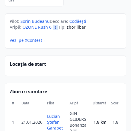
Ora
Pilot
:
Sorin Budeanu
Decolare
:
Codăești
Aripă
:
OZONE Rush 6
Tip
:
zbor liber
B
Vezi pe XContest
→
Locația de start
Zboruri similare
#
Data
Pilot
Aripă
Distanță
Scor
Dura
GIN
Lucian
GLIDERS
1
21.01.2026
Ștefan
1.8
km
1.8
5
Bonanza
Garabet
3