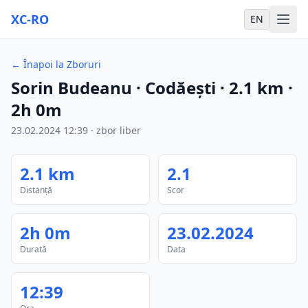
XC-RO
EN
←
Înapoi la Zboruri
Sorin Budeanu
· Codăești
·
2.1
km
·
2h 0m
23.02.2024
12:39
·
zbor liber
2.1
km
2.1
Distanță
Scor
2h 0m
23.02.2024
Durată
Data
12:39