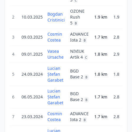
C
OZONE
Bogdan
2
10.03.2025
Rush
1.9
km
1.9
Cristinici
1
5
B
Cosmin
ADVANCE
3
09.03.2025
1.7
km
2.8
Costea
Iota 2
2
B
Vasea
NIVIUK
4
09.01.2025
1.8
km
2.9
Ursache
Artik 4
C
Lucian
BGD
5
24.09.2024
Ștefan
1.8
km
1.8
Base 2
4
B
Garabet
Lucian
BGD
6
06.05.2024
Ștefan
1.7
km
2.8
Base 2
2
B
Garabet
Cosmin
ADVANCE
7
23.03.2024
1.7
km
2.8
Costea
Iota 2
B
Lucian