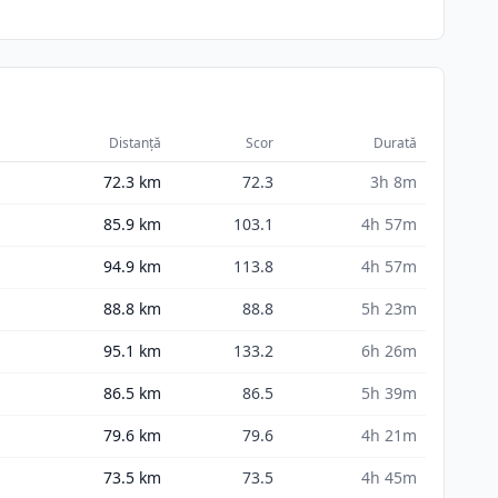
Distanță
Scor
Durată
72.3
km
72.3
3h 8m
85.9
km
103.1
4h 57m
94.9
km
113.8
4h 57m
88.8
km
88.8
5h 23m
95.1
km
133.2
6h 26m
86.5
km
86.5
5h 39m
79.6
km
79.6
4h 21m
73.5
km
73.5
4h 45m