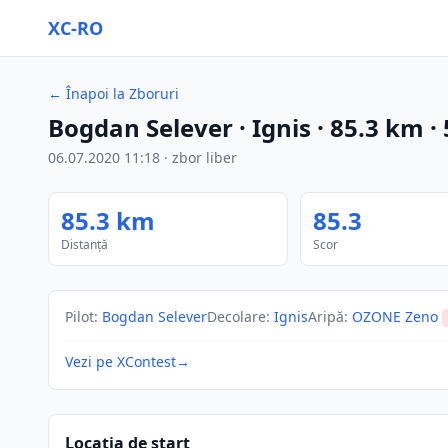
XC-RO
←
Înapoi la Zboruri
Bogdan Selever
· Ignis
·
85.3
km
·
06.07.2020
11:18
·
zbor liber
85.3
km
85.3
Distanță
Scor
Pilot
:
Bogdan Selever
Decolare
:
Ignis
Aripă
:
OZONE Zeno
Vezi pe XContest
→
Locația de start