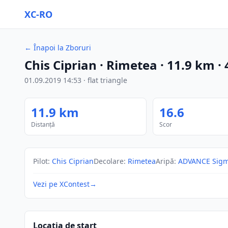
XC-RO
←
Înapoi la Zboruri
Chis Ciprian
· Rimetea
·
11.9
km
·
01.09.2019
14:53
·
flat triangle
11.9
km
16.6
Distanță
Scor
Pilot
:
Chis Ciprian
Decolare
:
Rimetea
Aripă
:
ADVANCE Sigm
Vezi pe XContest
→
Locația de start