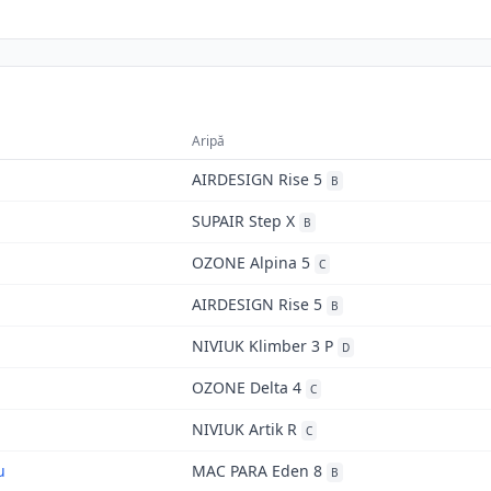
Aripă
AIRDESIGN Rise 5
B
SUPAIR Step X
B
OZONE Alpina 5
C
AIRDESIGN Rise 5
B
NIVIUK Klimber 3 P
D
OZONE Delta 4
C
NIVIUK Artik R
C
u
MAC PARA Eden 8
B