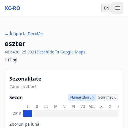
XC-RO
EN
←
Înapoi la Decolări
eszter
46.6438
,
25.9921
Deschide în Google Maps
1
Piloți
Sezonalitate
Când să zbor?
Sezon
Număr zboruri
Scor mediu
I
II
III
IV
V
VI
VII
VIII
IX
X
XI
X
2018
Zboruri pe lună