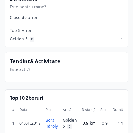
Este pentru mine?
Clase de aripi
Top 5 Aripi
Golden 5
1
B
Tendință Activitate
Este activ?
Top 10 Zboruri
#
Data
Pilot
Aripă
Distanță
Scor
Durată
Bors
Golden
1
01.01.2018
0.9
km
0.9
1m
Kàroly
5
B