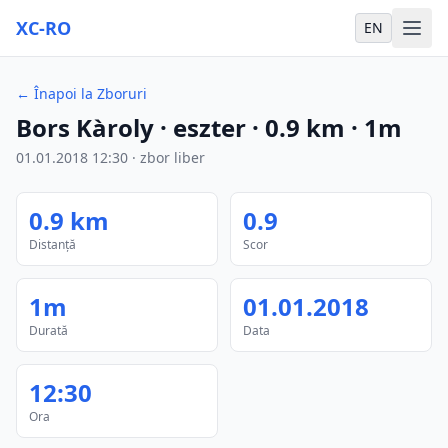
XC-RO
EN
←
Înapoi la Zboruri
Bors Kàroly
· eszter
·
0.9
km
·
1m
01.01.2018
12:30
·
zbor liber
0.9
km
0.9
Distanță
Scor
1m
01.01.2018
Durată
Data
12:30
Ora