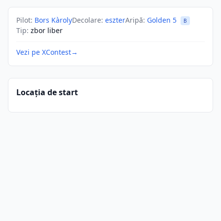
Pilot
:
Bors Kàroly
Decolare
:
eszter
Aripă
:
Golden 5
B
Tip
:
zbor liber
Vezi pe XContest
→
Locația de start