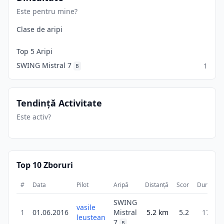
Este pentru mine?
Clase de aripi
Top 5 Aripi
SWING Mistral 7
1
B
Tendință Activitate
Este activ?
Top 10 Zboruri
#
Data
Pilot
Aripă
Distanță
Scor
Durată
SWING
vasile
1
01.06.2016
Mistral
5.2
km
5.2
17m
leustean
7
B