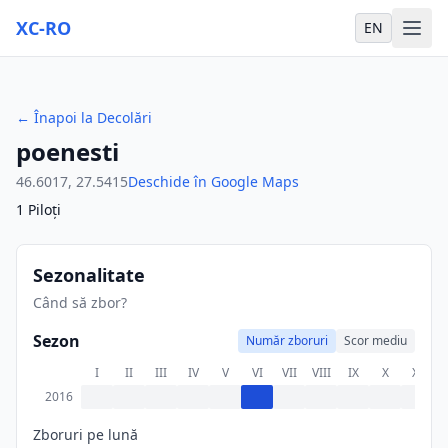
XC-RO
EN
←
Înapoi la Decolări
poenesti
46.6017
,
27.5415
Deschide în Google Maps
1
Piloți
Sezonalitate
Când să zbor?
Sezon
Număr zboruri
Scor mediu
I
II
III
IV
V
VI
VII
VIII
IX
X
XI
X
2016
Zboruri pe lună