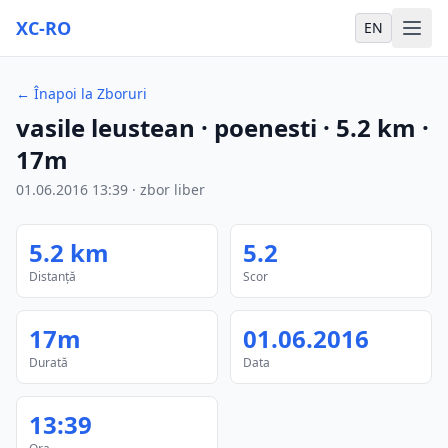
XC-RO
EN
←
Înapoi la Zboruri
vasile leustean
· poenesti
·
5.2
km
·
17m
01.06.2016
13:39
·
zbor liber
5.2
km
5.2
Distanță
Scor
17m
01.06.2016
Durată
Data
13:39