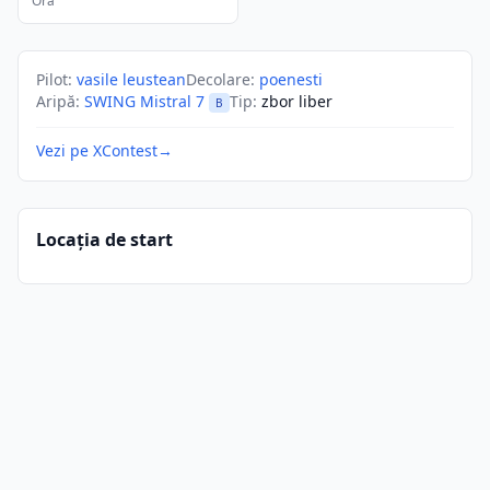
Ora
Pilot
:
vasile leustean
Decolare
:
poenesti
Aripă
:
SWING Mistral 7
Tip
:
zbor liber
B
Vezi pe XContest
→
Locația de start