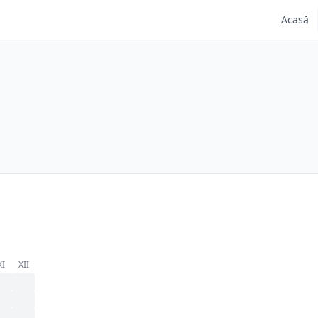
Acasă
XI
XII