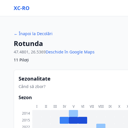
XC-RO
←
Înapoi la Decolări
Rotunda
47.4801
,
26.5369
Deschide în Google Maps
11
Piloți
Sezonalitate
Când să zbor?
Sezon
I
II
III
IV
V
VI
VII
VIII
IX
X
2014
2015
2022