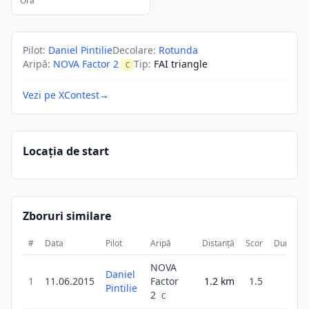
Ora
Pilot
:
Daniel Pintilie
Decolare
:
Rotunda
Aripă
:
NOVA Factor 2
Tip
:
FAI triangle
C
Vezi pe XContest
→
Locația de start
Zboruri similare
#
Data
Pilot
Aripă
Distanță
Scor
Durată
NOVA
Daniel
1
11.06.2015
Factor
1.2
km
1.5
5m
Pintilie
2
C