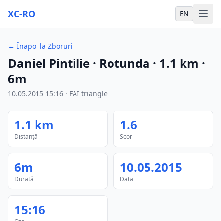
XC-RO
EN
←
Înapoi la Zboruri
Daniel Pintilie
· Rotunda
·
1.1
km
·
6m
10.05.2015
15:16
·
FAI triangle
1.1
km
1.6
Distanță
Scor
6m
10.05.2015
Durată
Data
15:16