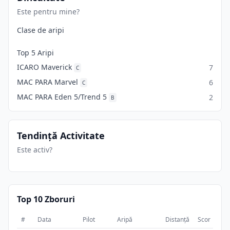
Este pentru mine?
Clase de aripi
Top 5 Aripi
ICARO Maverick
7
C
MAC PARA Marvel
6
C
MAC PARA Eden 5/Trend 5
2
B
Tendință Activitate
Este activ?
Top 10 Zboruri
#
Data
Pilot
Aripă
Distanță
Scor
Dur