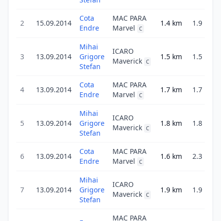
Cota
MAC PARA
2
15.09.2014
1.4
km
1.9
Endre
Marvel
C
Mihai
ICARO
3
13.09.2014
Grigore
1.5
km
1.5
Maverick
C
Stefan
Cota
MAC PARA
4
13.09.2014
1.7
km
1.7
2
Endre
Marvel
C
Mihai
ICARO
5
13.09.2014
Grigore
1.8
km
1.8
2
Maverick
C
Stefan
Cota
MAC PARA
6
13.09.2014
1.6
km
2.3
5
Endre
Marvel
C
Mihai
ICARO
7
13.09.2014
Grigore
1.9
km
1.9
2
Maverick
C
Stefan
MAC PARA