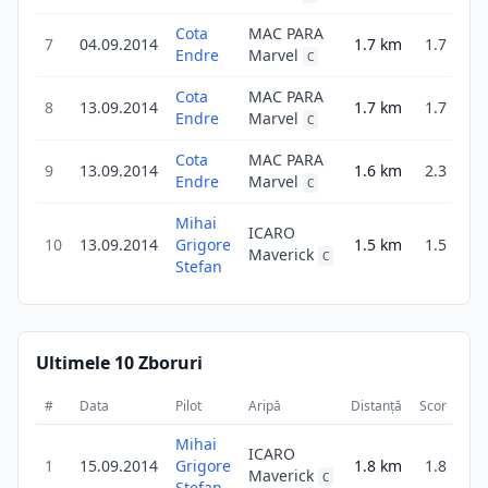
Cota
MAC PARA
7
04.09.2014
1.7
km
1.7
4
Endre
Marvel
C
Cota
MAC PARA
8
13.09.2014
1.7
km
1.7
2
Endre
Marvel
C
Cota
MAC PARA
9
13.09.2014
1.6
km
2.3
5
Endre
Marvel
C
Mihai
ICARO
10
13.09.2014
Grigore
1.5
km
1.5
2
Maverick
C
Stefan
Ultimele 10 Zboruri
#
Data
Pilot
Aripă
Distanță
Scor
Dur
Mihai
ICARO
1
15.09.2014
Grigore
1.8
km
1.8
4
Maverick
C
Stefan