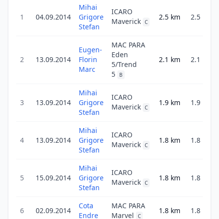
Mihai
ICARO
1
04.09.2014
Grigore
2.5
km
2.5
4
Maverick
C
Stefan
MAC PARA
Eugen-
Eden
2
13.09.2014
Florin
2.1
km
2.1
5/Trend
3
Marc
5
B
Mihai
ICARO
3
13.09.2014
Grigore
1.9
km
1.9
2
Maverick
C
Stefan
Mihai
ICARO
4
13.09.2014
Grigore
1.8
km
1.8
2
Maverick
C
Stefan
Mihai
ICARO
5
15.09.2014
Grigore
1.8
km
1.8
4
Maverick
C
Stefan
Cota
MAC PARA
6
02.09.2014
1.8
km
1.8
Endre
Marvel
3
C