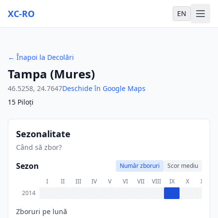
XC-RO
EN
←
Înapoi la Decolări
Tampa (Mures)
46.5258
,
24.7647
Deschide în Google Maps
15
Piloți
Sezonalitate
Când să zbor?
Sezon
Număr zboruri
Scor mediu
I
II
III
IV
V
VI
VII
VIII
IX
X
XI
X
2014
Zboruri pe lună