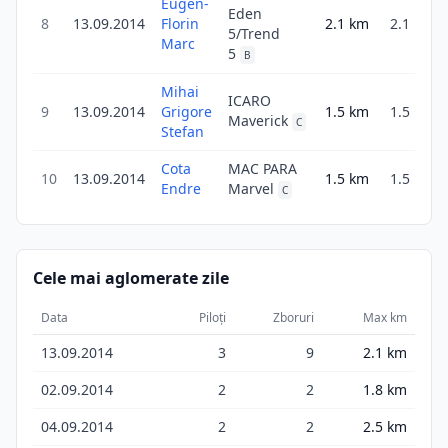
Eugen-
Eden
8
13.09.2014
Florin
2.1
km
2.1
5/Trend
3
Marc
5
B
Mihai
ICARO
9
13.09.2014
Grigore
1.5
km
1.5
2
Maverick
C
Stefan
Cota
MAC PARA
10
13.09.2014
1.5
km
1.5
1
Endre
Marvel
C
Cele mai aglomerate zile
Data
Piloți
Zboruri
Max km
13.09.2014
3
9
2.1
km
02.09.2014
2
2
1.8
km
04.09.2014
2
2
2.5
km