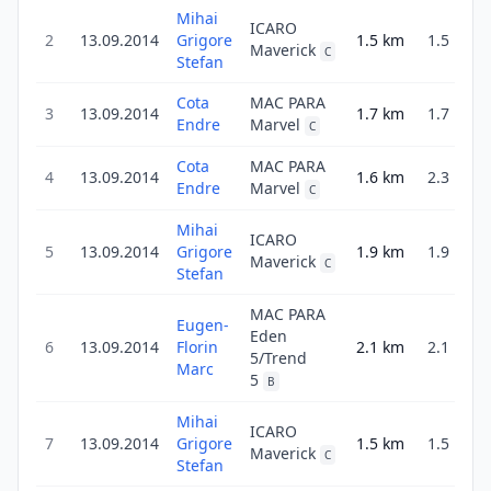
Mihai
ICARO
2
13.09.2014
Grigore
1.5
km
1.5
Maverick
C
Stefan
Cota
MAC PARA
3
13.09.2014
1.7
km
1.7
2
Endre
Marvel
C
Cota
MAC PARA
4
13.09.2014
1.6
km
2.3
5
Endre
Marvel
C
Mihai
ICARO
5
13.09.2014
Grigore
1.9
km
1.9
2
Maverick
C
Stefan
MAC PARA
Eugen-
Eden
6
13.09.2014
Florin
2.1
km
2.1
5/Trend
3
Marc
5
B
Mihai
ICARO
7
13.09.2014
Grigore
1.5
km
1.5
2
Maverick
C
Stefan