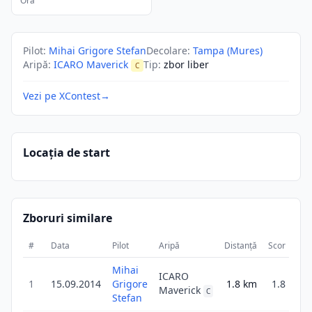
Ora
Pilot
:
Mihai Grigore Stefan
Decolare
:
Tampa (Mures)
Aripă
:
ICARO Maverick
Tip
:
zbor liber
C
Vezi pe XContest
→
Locația de start
Zboruri similare
#
Data
Pilot
Aripă
Distanță
Scor
Dur
Mihai
ICARO
1
15.09.2014
Grigore
1.8
km
1.8
4
Maverick
C
Stefan