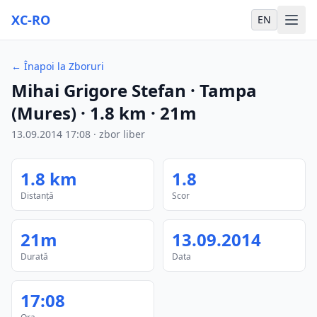
XC-RO
EN
←
Înapoi la Zboruri
Mihai Grigore Stefan
· Tampa
(Mures)
·
1.8
km
·
21m
13.09.2014
17:08
·
zbor liber
1.8
km
1.8
Distanță
Scor
21m
13.09.2014
Durată
Data
17:08