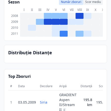
Sezon
Număr zboruri
Scor mediu
I
II
III
IV
V
VI
VII
VIII
IX
X
XI
X
2008
2009
2010
2011
Distribuție Distanțe
Top Zboruri
#
Data
Decolare
Aripă
Distanță
Scor
D
GRADIENT
Aspen
195.8
1
03.05.2009
Siria
195.8
II/Stream
km
II
C