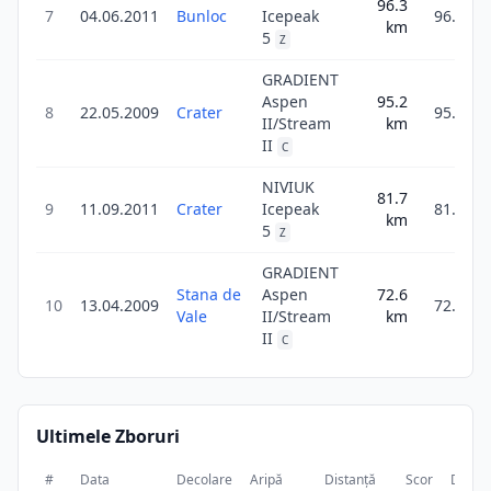
96.3
7
04.06.2011
Bunloc
Icepeak
96.3
km
5
Z
GRADIENT
Aspen
95.2
8
22.05.2009
Crater
95.2
II/Stream
km
II
C
NIVIUK
81.7
9
11.09.2011
Crater
Icepeak
81.7
km
5
Z
GRADIENT
Stana de
Aspen
72.6
10
13.04.2009
72.6
Vale
II/Stream
km
II
C
Ultimele Zboruri
#
Data
Decolare
Aripă
Distanță
Scor
Durat