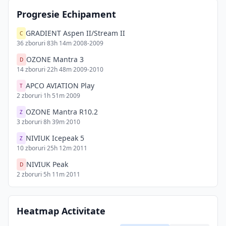
Progresie Echipament
GRADIENT Aspen II/Stream II
C
36
zboruri
·
83h 14m
·
2008-2009
OZONE Mantra 3
D
14
zboruri
·
22h 48m
·
2009-2010
APCO AVIATION Play
T
2
zboruri
·
1h 51m
·
2009
OZONE Mantra R10.2
Z
3
zboruri
·
8h 39m
·
2010
NIVIUK Icepeak 5
Z
10
zboruri
·
25h 12m
·
2011
NIVIUK Peak
D
2
zboruri
·
5h 11m
·
2011
Heatmap Activitate