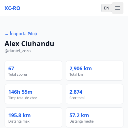
XC-RO
EN
←
Înapoi la Piloți
Alex Ciuhandu
@
daniel_zozo
67
2,906 km
Total zboruri
Total km
146h 55m
2,874
Timp total de zbor
Scor total
195.8 km
57.2 km
Distanță max
Distanță medie