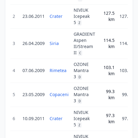
NIVIUK
127.5
2
23.06.2011
Crater
Icepeak
127.5
km
5
Z
GRADIENT
Aspen
114.5
3
26.04.2009
Siria
114.5
II/Stream
km
II
C
OZONE
103.1
4
07.06.2009
Rimetea
Mantra
103.1
km
3
D
OZONE
99.3
5
23.05.2009
Copaceni
Mantra
99.3
km
3
D
NIVIUK
97.3
6
10.09.2011
Crater
Icepeak
97.3
km
5
Z
NIVIUK