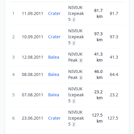
NIVIUK
81.7
4
1
11.09.2011
Crater
Icepeak
81.7
km
9
5
Z
NIVIUK
97.3
3
2
10.09.2011
Crater
Icepeak
97.3
km
9
5
Z
NIVIUK
41.3
2
3
12.08.2011
Balea
41.3
Peak
km
29
D
NIVIUK
46.0
2
4
08.08.2011
Balea
64.4
Peak
km
42
D
NIVIUK
23.2
2
5
07.08.2011
Balea
Icepeak
23.2
km
5
5
Z
NIVIUK
127.5
4
6
23.06.2011
Crater
Icepeak
127.5
km
7
5
Z