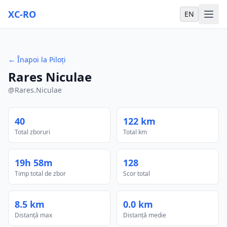
XC-RO
EN
←
Înapoi la Piloți
Rares Niculae
@
Rares.Niculae
40
122 km
Total zboruri
Total km
19h 58m
128
Timp total de zbor
Scor total
8.5 km
0.0 km
Distanță max
Distanță medie