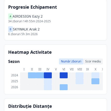
Progresie Echipament
AIRDESIGN Eazy 2
A
34
zboruri
·
14h 55m
·
2024-2025
SKYWALK Arak 2
B
6
zboruri
·
5h 3m
·
2026
Heatmap Activitate
Sezon
Număr zboruri
Scor mediu
I
II
III
IV
V
VI
VII
VIII
IX
X
XI
X
2024
2025
2026
Distribuție Distanțe