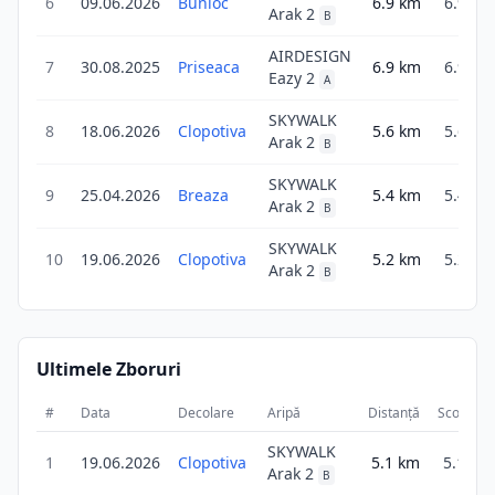
6
09.06.2026
Bunloc
6.9
km
6.9
Arak 2
B
AIRDESIGN
7
30.08.2025
Priseaca
6.9
km
6.9
Eazy 2
A
SKYWALK
8
18.06.2026
Clopotiva
5.6
km
5.6
Arak 2
B
SKYWALK
9
25.04.2026
Breaza
5.4
km
5.4
Arak 2
B
SKYWALK
10
19.06.2026
Clopotiva
5.2
km
5.2
Arak 2
B
Ultimele Zboruri
#
Data
Decolare
Aripă
Distanță
Scor
D
SKYWALK
1
19.06.2026
Clopotiva
5.1
km
5.1
Arak 2
B