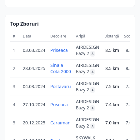
Top Zboruri
#
Data
Decolare
Aripă
Distanță
Scor
D
AIRDESIGN
1
03.03.2024
Priseaca
8.5
km
8.5
Eazy 2
A
Sinaia
AIRDESIGN
2
28.04.2025
8.5
km
8.5
Cota 2000
Eazy 2
A
AIRDESIGN
3
04.03.2024
Postavaru
7.5
km
7.5
Eazy 2
A
AIRDESIGN
4
27.10.2024
Priseaca
7.4
km
7.4
Eazy 2
A
AIRDESIGN
5
20.12.2025
Caraiman
7.0
km
7.0
Eazy 2
A
SKYWALK