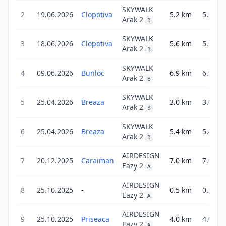
SKYWALK
2
19.06.2026
Clopotiva
5.2
km
5.2
Arak 2
B
SKYWALK
3
18.06.2026
Clopotiva
5.6
km
5.6
Arak 2
B
SKYWALK
4
09.06.2026
Bunloc
6.9
km
6.9
Arak 2
B
SKYWALK
5
25.04.2026
Breaza
3.0
km
3.0
Arak 2
B
SKYWALK
6
25.04.2026
Breaza
5.4
km
5.4
Arak 2
B
AIRDESIGN
7
20.12.2025
Caraiman
7.0
km
7.0
Eazy 2
A
AIRDESIGN
8
25.10.2025
-
0.5
km
0.5
Eazy 2
A
AIRDESIGN
9
25.10.2025
Priseaca
4.0
km
4.0
Eazy 2
A