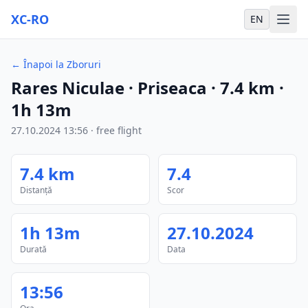
XC-RO
EN
←
Înapoi la Zboruri
Rares Niculae
· Priseaca
·
7.4
km
·
1h 13m
27.10.2024
13:56
·
free flight
7.4
km
7.4
Distanță
Scor
1h 13m
27.10.2024
Durată
Data
13:56