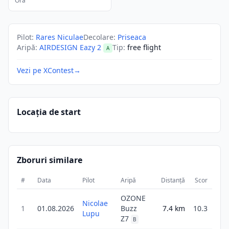
Ora
Pilot
:
Rares Niculae
Decolare
:
Priseaca
Aripă
:
AIRDESIGN Eazy 2
Tip
:
free flight
A
Vezi pe XContest
→
Locația de start
Zboruri similare
#
Data
Pilot
Aripă
Distanță
Scor
Dura
OZONE
Nicolae
1
01.08.2026
Buzz
7.4
km
10.3
4
Lupu
Z7
B