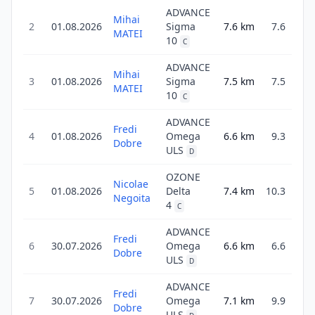
ADVANCE
Mihai
2
01.08.2026
Sigma
7.6
km
7.6
3
MATEI
10
C
ADVANCE
Mihai
3
01.08.2026
Sigma
7.5
km
7.5
2
MATEI
10
C
ADVANCE
Fredi
4
01.08.2026
Omega
6.6
km
9.3
3
Dobre
ULS
D
OZONE
Nicolae
5
01.08.2026
Delta
7.4
km
10.3
3
Negoita
4
C
ADVANCE
Fredi
6
30.07.2026
Omega
6.6
km
6.6
2
Dobre
ULS
D
ADVANCE
Fredi
7
30.07.2026
Omega
7.1
km
9.9
3
Dobre
ULS